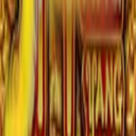
perangkat mobile maupun desktop, memastikan navigasi
yang responsif dan proses pendaftaran yang cepat
hanya dalam hitungan menit.
Daftar WAZETOTO: Nikmati Situs
Slot Dapat Bonus Tanpa Deposit
Segera selesaikan proses daftar WAZETOTO
dan klaim posisi Anda di
situs gacor new
member 100%
kami hari ini. Kami menyediakan
layanan pelanggan profesional yang siap
membantu Anda dalam proses klaim situs slot
dapat bonus tanpa deposit kapan saja Anda
butuhkan. Fokus utama WAZETOTO adalah
menjaga kepuasan member melalui sistem