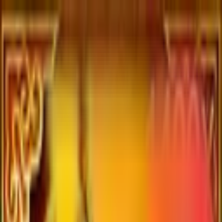
Daftar
Masuk
casino
Cari Permainan
spire+
limbo+
plinko+
world cup 2026
fury of anubis
crash game
for you
slot
live casino
4
arcade
fishing
2603
635
104
21
Provider :
JDB
Filter :
TERKENAL
NewYear
JDB