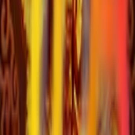
pengalaman bermain yang luar biasa dengan sistem
keamanan tercanggih tahun 2026. Sebagai situs slot
dapat bonus tanpa deposit, WAZETOTO memastikan
setiap langkah pendaftaran Anda memberikan nilai
tambah instan, memungkinkan Anda mengeksplorasi
berbagai fitur unggulan kami dengan rasa aman dan
nyaman sejak hari pertama bergabung.
Situs Slot Dapat Bonus Tanpa
Deposit: WAZETOTO Situs Gacor
Terbaik
Ingin memulai tanpa hambatan biaya? WAZETOTO hadir
sebagai
situs slot
dapat bonus tanpa deposit yang
memberikan kemudahan akses bagi siapa saja yang ingin