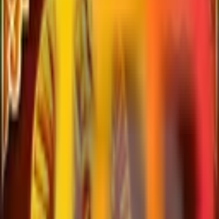
Mahjong
JDB
ProsperityTiger
JDB
MarvelousIV
JDB
Wonder Elephant
JDB
LuckyDiamond
JDB
DragonGate
JDB
Spindrift2
JDB
DoubleWilds
JDB
MoneyBagsMan
JDB
MinerBabe
JDB
GoldenDisco
JDB
Super Niubi Deluxe
JDB
Treausure Bowl
JDB
Mjoinir
JDB
Pirate Treasure
JDB
Fortune Treasure
JDB
Egypt Treasure
JDB
GoLaiFu
JDB
BirdsParty
JDB
StreetFighter
JDB
OnePunchMan
JDB
PandaPanda
JDB
XiYangYang
JDB