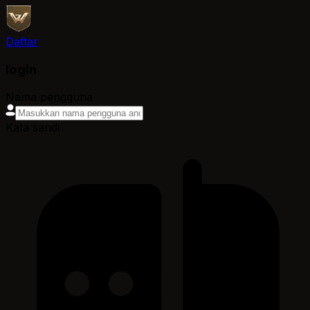
Daftar
login
Nama pengguna
Kata sandi