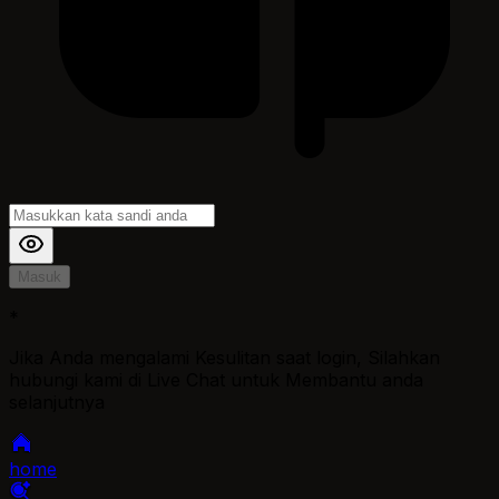
Masuk
*
Jika Anda mengalami Kesulitan saat login, Silahkan
hubungi kami di Live Chat untuk Membantu anda
selanjutnya
home