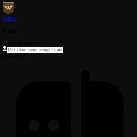
Daftar
login
Nama pengguna
Kata sandi