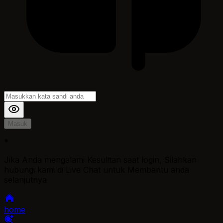
Masuk
*
Jika Anda mengalami Kesulitan saat login, Silahkan
hubungi kami di Live Chat untuk Membantu anda
selanjutnya
home