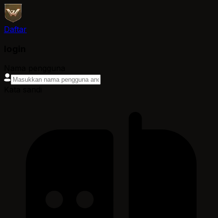
Daftar
login
Nama pengguna
Kata sandi