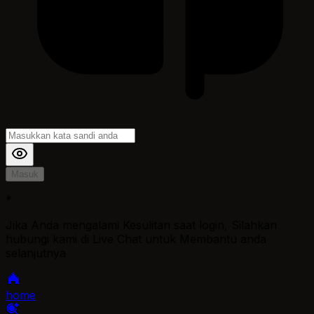
Masuk
*
Jika Anda mengalami Kesulitan saat login, Silahkan
hubungi kami di Live Chat untuk Membantu anda
selanjutnya
home