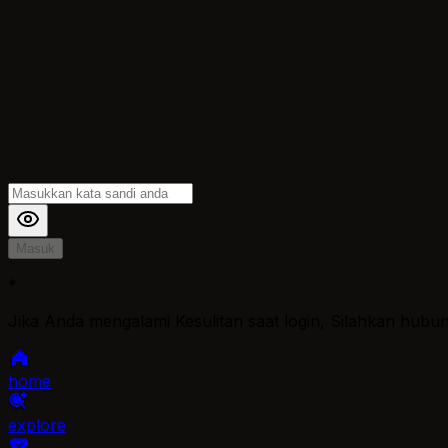
Masuk
*
Jika Anda mengalami Kesulitan saat login, Silahkan hubu
home
explore