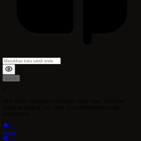
Masuk
*
Jika Anda mengalami Kesulitan saat login, Silahkan
hubungi kami di Live Chat untuk Membantu anda
selanjutnya
home