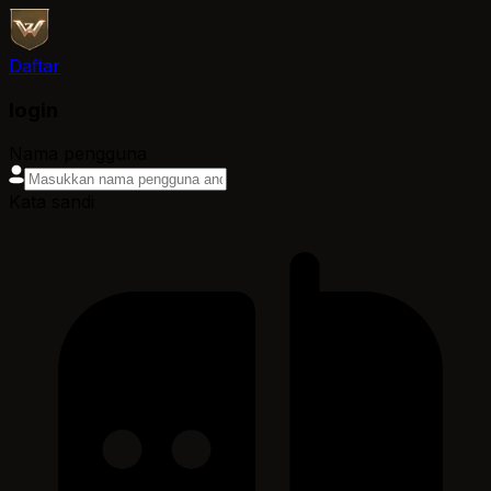
Daftar
login
Nama pengguna
Kata sandi