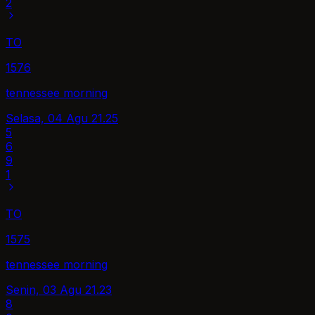
2
TO
1576
tennessee morning
Selasa, 04 Agu
21.25
5
6
9
1
TO
1575
tennessee morning
Senin, 03 Agu
21.23
8