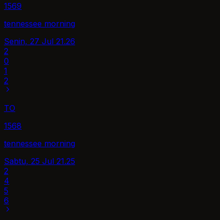
1569
tennessee morning
Senin, 27 Jul
21.26
2
0
1
2
TO
1568
tennessee morning
Sabtu, 25 Jul
21.25
2
4
5
6