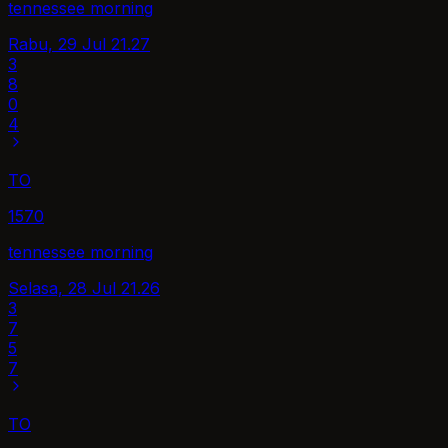
tennessee morning
Rabu, 29 Jul
21.27
3
8
0
4
TO
1570
tennessee morning
Selasa, 28 Jul
21.26
3
7
5
7
TO