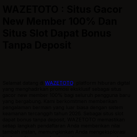
WAZETOTO : Situs Gacor
New Member 100% Dan
Situs Slot Dapat Bonus
Tanpa Deposit
Selamat datang di
WAZETOTO
, platform hiburan digital
yang menghadirkan promosi eksklusif sebagai situs
gacor new member 100% bagi seluruh pengguna baru
yang bergabung. Kami berkomitmen memberikan
pengalaman bermain yang luar biasa dengan sistem
keamanan tercanggih tahun 2026. Sebagai situs slot
dapat bonus tanpa deposit, WAZETOTO memastikan
setiap langkah pendaftaran Anda memberikan nilai
tambah instan, memungkinkan Anda mengeksplorasi