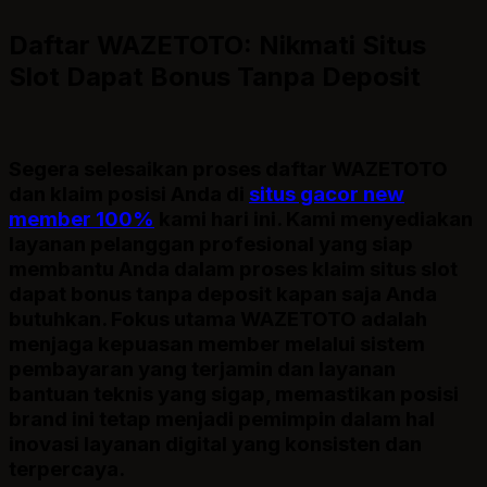
Daftar WAZETOTO: Nikmati Situs
Slot Dapat Bonus Tanpa Deposit
Segera selesaikan proses daftar WAZETOTO
dan klaim posisi Anda di
situs gacor new
member 100%
kami hari ini. Kami menyediakan
layanan pelanggan profesional yang siap
membantu Anda dalam proses klaim situs slot
dapat bonus tanpa deposit kapan saja Anda
butuhkan. Fokus utama WAZETOTO adalah
menjaga kepuasan member melalui sistem
pembayaran yang terjamin dan layanan
bantuan teknis yang sigap, memastikan posisi
brand ini tetap menjadi pemimpin dalam hal
inovasi layanan digital yang konsisten dan
terpercaya.