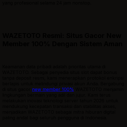
yang profesional selama 24 jam nonstop.
WAZETOTO Resmi: Situs Gacor New
Member 100% Dengan Sistem Aman
Keamanan data pribadi adalah prioritas utama di
WAZETOTO. Sebagai penyedia situs slot dapat bonus
tanpa deposit resmi, kami menerapkan protokol enkripsi
berlapis untuk melindungi privasi akun Anda. Bergabung
di situs gacor
new member 100%
WAZETOTO menjamin
lingkungan bermain yang adil dan jujur. Kami terus
melakukan inovasi teknologi server tahun 2026 untuk
mendukung kecepatan transaksi dan stabilitas akses,
menjadikan WAZETOTO sebagai mitra hiburan digital
paling andal bagi seluruh pengguna di Indonesia.