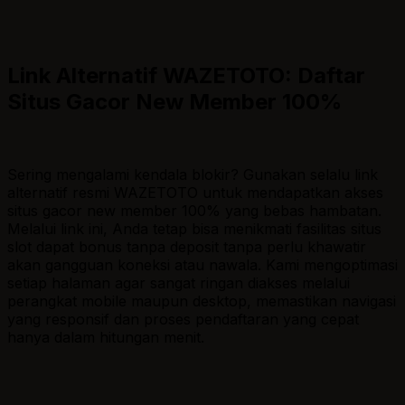
Link Alternatif WAZETOTO: Daftar
Situs Gacor New Member 100%
Sering mengalami kendala blokir? Gunakan selalu link
alternatif resmi WAZETOTO untuk mendapatkan akses
situs gacor new member 100% yang bebas hambatan.
Melalui link ini, Anda tetap bisa menikmati fasilitas situs
slot dapat bonus tanpa deposit tanpa perlu khawatir
akan gangguan koneksi atau nawala. Kami mengoptimasi
setiap halaman agar sangat ringan diakses melalui
perangkat mobile maupun desktop, memastikan navigasi
yang responsif dan proses pendaftaran yang cepat
hanya dalam hitungan menit.