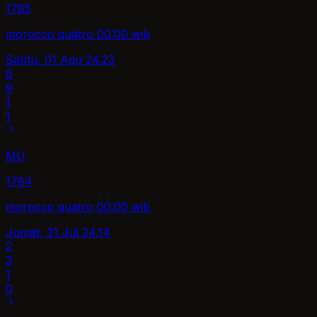
1785
morocco quatro 00:00 wib
Sabtu, 01 Agu
24.23
6
9
1
1
MU
1784
morocco quatro 00:00 wib
Jumat, 31 Jul
24.14
2
3
1
0