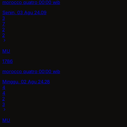
morocco quatro 00:00 wib
Senin, 03 Agu
24.09
3
7
2
2
MU
1786
morocco quatro 00:00 wib
Minggu, 02 Agu
24.28
4
4
2
3
MU