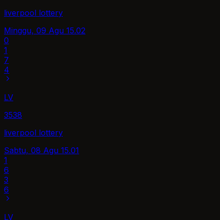
liverpool lottery
Minggu, 09 Agu
15.02
0
1
7
4
LV
3538
liverpool lottery
Sabtu, 08 Agu
15.01
1
6
3
6
LV