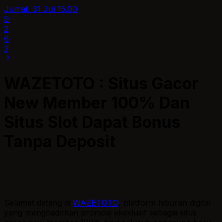
Jumat, 31 Jul
15.00
9
2
6
2
WAZETOTO : Situs Gacor
New Member 100% Dan
Situs Slot Dapat Bonus
Tanpa Deposit
Selamat datang di
WAZETOTO
, platform hiburan digital
yang menghadirkan promosi eksklusif sebagai situs