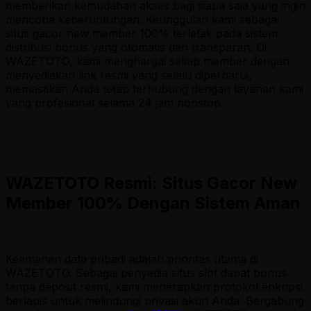
memberikan kemudahan akses bagi siapa saja yang ingin
mencoba keberuntungan. Keunggulan kami sebagai
situs gacor new member 100% terletak pada sistem
distribusi bonus yang otomatis dan transparan. Di
WAZETOTO, kami menghargai setiap member dengan
menyediakan link resmi yang selalu diperbarui,
memastikan Anda tetap terhubung dengan layanan kami
yang profesional selama 24 jam nonstop.
WAZETOTO Resmi: Situs Gacor New
Member 100% Dengan Sistem Aman
Keamanan data pribadi adalah prioritas utama di
WAZETOTO. Sebagai penyedia situs slot dapat bonus
tanpa deposit resmi, kami menerapkan protokol enkripsi
berlapis untuk melindungi privasi akun Anda. Bergabung