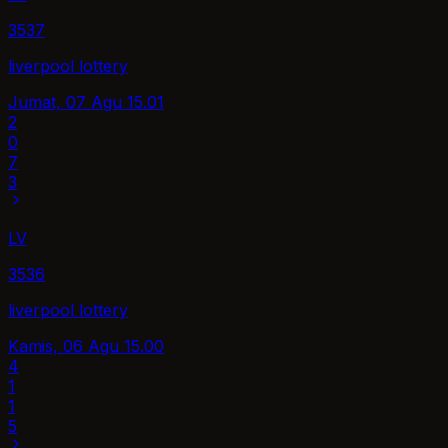
3537
liverpool lottery
Jumat, 07 Agu
15.01
2
0
7
3
LV
3536
liverpool lottery
Kamis, 06 Agu
15.00
4
1
1
5