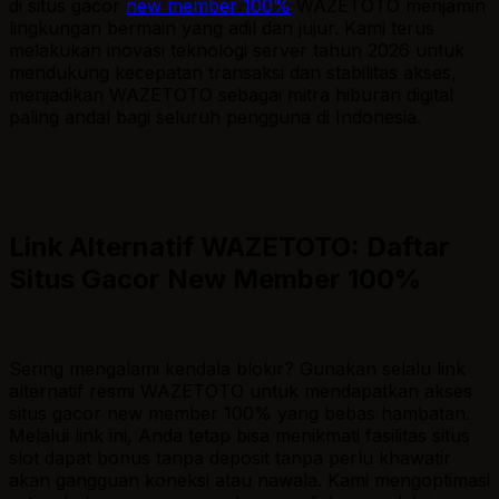
di situs gacor
new member 100%
WAZETOTO menjamin
lingkungan bermain yang adil dan jujur. Kami terus
melakukan inovasi teknologi server tahun 2026 untuk
mendukung kecepatan transaksi dan stabilitas akses,
menjadikan WAZETOTO sebagai mitra hiburan digital
paling andal bagi seluruh pengguna di Indonesia.
Link Alternatif WAZETOTO: Daftar
Situs Gacor New Member 100%
Sering mengalami kendala blokir? Gunakan selalu link
alternatif resmi WAZETOTO untuk mendapatkan akses
situs gacor new member 100% yang bebas hambatan.
Melalui link ini, Anda tetap bisa menikmati fasilitas situs
slot dapat bonus tanpa deposit tanpa perlu khawatir
akan gangguan koneksi atau nawala. Kami mengoptimasi