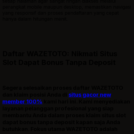
setiap halaman agar sangat ringan diakses melalui
perangkat mobile maupun desktop, memastikan navigasi
yang responsif dan proses pendaftaran yang cepat
hanya dalam hitungan menit.
Daftar WAZETOTO: Nikmati Situs
Slot Dapat Bonus Tanpa Deposit
Segera selesaikan proses daftar WAZETOTO
dan klaim posisi Anda di
situs gacor new
member 100%
kami hari ini. Kami menyediakan
layanan pelanggan profesional yang siap
membantu Anda dalam proses klaim situs slot
dapat bonus tanpa deposit kapan saja Anda
butuhkan. Fokus utama WAZETOTO adalah