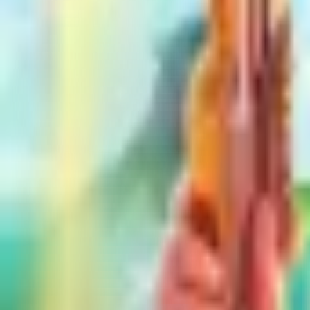
CRYPTO VERSE
5G Gaming
777
5G Gaming
LUCKY TIGER
5G Gaming
MAHJONG WAYS 3
5G Gaming
MAHJONG WAYS 3+
5G Gaming
GOD OF FORTUNE
5G Gaming
GOD OF FORTUNE 2
5G Gaming
MASTER OF GOLD MINER
5G Gaming
MASTER OF GOLD MINER 2
5G Gaming
GOLDEN LEGEND
5G Gaming
MONEY TREE
5G Gaming
SUPREME ACE
5G Gaming
CANDY GALA
5G Gaming
TREASURES OF EGYPT
5G Gaming
OPERA PANDA
5G Gaming
LUCKY NEKO
5G Gaming
GIVE ME FIRE
5G Gaming
KING'S REALM
5G Gaming
GEMS MINER
5G Gaming
HAMMER OF VULCAN
5G Gaming
GOLDEN ISLAND
5G Gaming
22
/