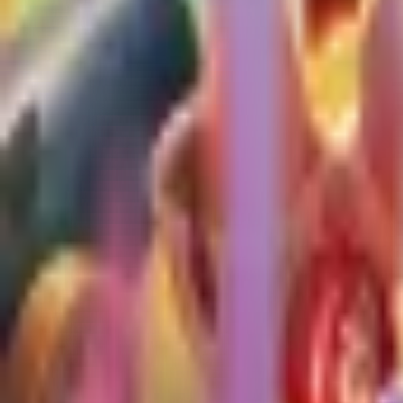
Ingin memulai tanpa hambatan biaya? WAZETOTO hadir 
keberuntungan. Keunggulan kami sebagai situs gacor new
menghargai setiap member dengan menyediakan link resmi
nonstop.
WAZETOTO Resmi: Situs Gacor New 
Keamanan data pribadi adalah prioritas utama di WAZETOT
melindungi privasi akun Anda. Bergabung di situs gacor
n
teknologi server tahun 2026 untuk mendukung kecepatan t
pengguna di Indonesia.