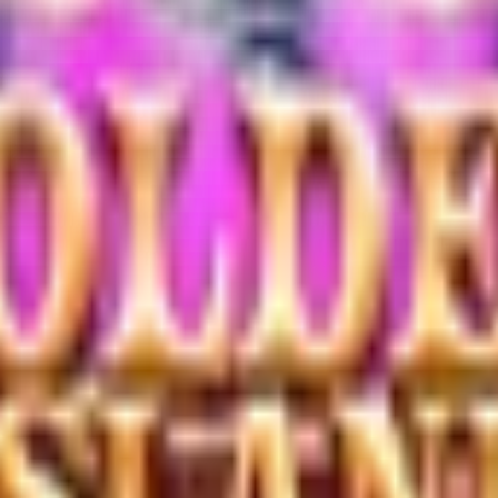
itus Gacor New Member 100%
alternatif resmi WAZETOTO untuk mendapatkan akses situ
dapat bonus tanpa deposit tanpa perlu khawatir akan ganggu
pun desktop, memastikan navigasi yang responsif dan pros
t Dapat Bonus Tanpa Deposit
klaim posisi Anda di
situs gacor new member 1
dalam proses klaim situs slot dapat bonus tanpa
lui sistem pembayaran yang terjamin dan layan
l inovasi layanan digital yang konsisten dan terp