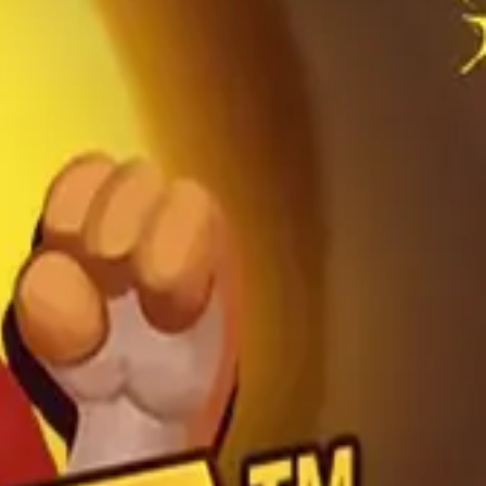
an kemudahan akses bagi siapa saja yang ingin mencoba
 otomatis dan transparan. Di WAZETOTO, kami
g dengan layanan kami yang profesional selama 24 jam
resmi, kami menerapkan protokol enkripsi berlapis untuk
ang adil dan jujur. Kami terus melakukan inovasi