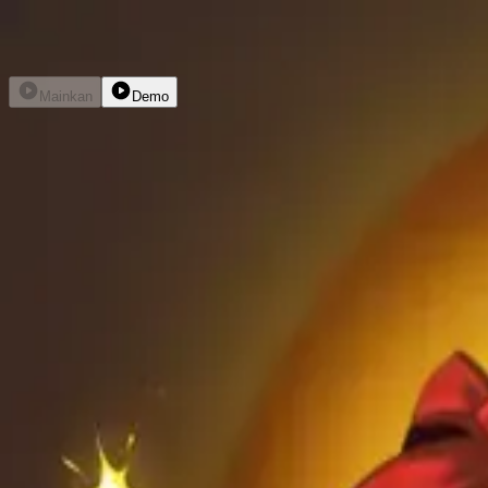
Daftar
Masuk
Mainkan
Demo
Tiger Legends
hacksaw
kembali
WAZETOTO : Situs Gacor Ne
Deposit
Selamat datang di
WAZETOTO
, platform hiburan digital
bergabung. Kami berkomitmen memberikan pengalaman ber
deposit, WAZETOTO memastikan setiap langkah pendaftar
dengan rasa aman dan nyaman sejak hari pertama berga