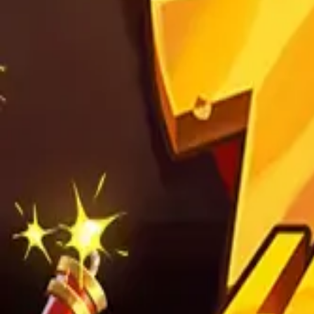
teknologi server tahun 2026 untuk mendukung kecepatan t
pengguna di Indonesia.
Link Alternatif WAZETOTO: Daftar S
Sering mengalami kendala blokir? Gunakan selalu link 
link ini, Anda tetap bisa menikmati fasilitas situs slot 
agar sangat ringan diakses melalui perangkat mobile mau
Daftar WAZETOTO: Nikmati Situs Slo