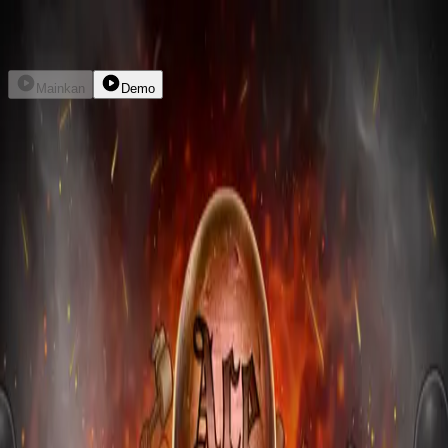
Daftar
Masuk
Mainkan
Demo
San Quentin Manhunt
nolimitcity
kembali
WAZETOTO : Situs Gacor
New Member 100% Dan
Situs Slot Dapat Bonus
Tanpa Deposit
Selamat datang di
WAZETOTO
, platform hiburan digital
yang menghadirkan promosi eksklusif sebagai situs