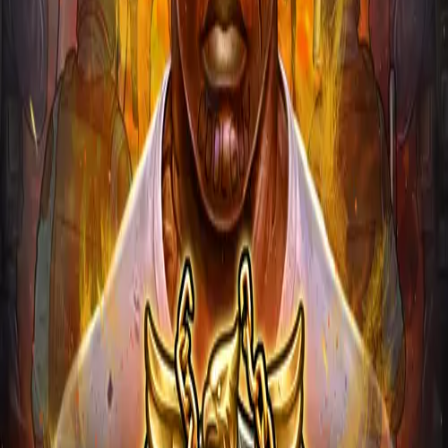
sebagai
situs slot
dapat bonus tanpa deposit yang
memberikan kemudahan akses bagi siapa saja yang ingin
mencoba keberuntungan. Keunggulan kami sebagai
situs gacor new member 100% terletak pada sistem
distribusi bonus yang otomatis dan transparan. Di
WAZETOTO, kami menghargai setiap member dengan
menyediakan link resmi yang selalu diperbarui,
memastikan Anda tetap terhubung dengan layanan kami
yang profesional selama 24 jam nonstop.
WAZETOTO Resmi: Situs Gacor New
Member 100% Dengan Sistem Aman
Keamanan data pribadi adalah prioritas utama di
WAZETOTO. Sebagai penyedia situs slot dapat bonus
tanpa deposit resmi, kami menerapkan protokol enkripsi
berlapis untuk melindungi privasi akun Anda. Bergabung