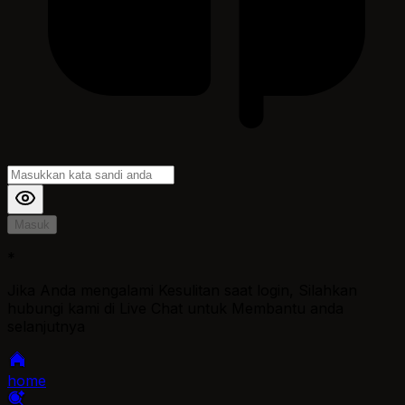
Masuk
*
Jika Anda mengalami Kesulitan saat login, Silahkan
hubungi kami di Live Chat untuk Membantu anda
selanjutnya
home