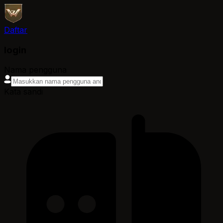
Daftar
login
Nama pengguna
Kata sandi