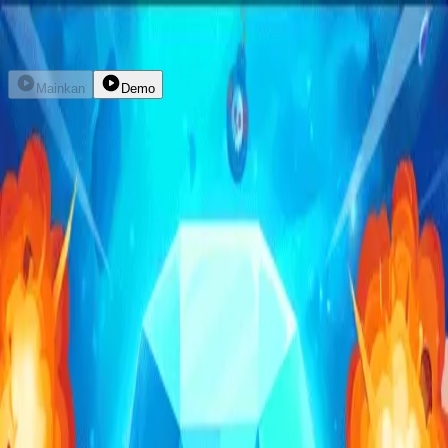
Daftar
Masuk
Mainkan
Demo
Mines+
pragmatic
kembali
WAZETOTO : Situs Gacor
New Member 100% Dan
Situs Slot Dapat Bonus
Tanpa Deposit
Selamat datang di
WAZETOTO
, platform hiburan digital
yang menghadirkan promosi eksklusif sebagai situs