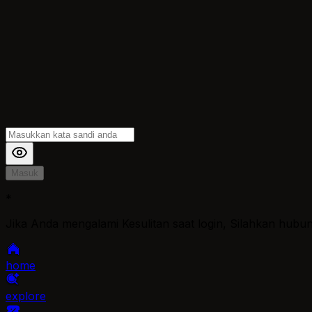
Masuk
*
Jika Anda mengalami Kesulitan saat login, Silahkan hubu
home
explore