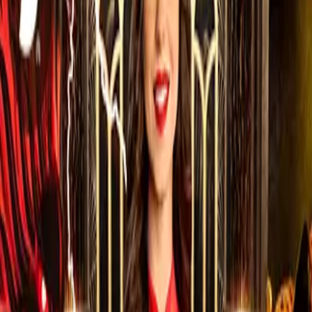
gacor new member 100% bagi seluruh pengguna baru
yang bergabung. Kami berkomitmen memberikan
pengalaman bermain yang luar biasa dengan sistem
keamanan tercanggih tahun 2026. Sebagai situs slot
dapat bonus tanpa deposit, WAZETOTO memastikan
setiap langkah pendaftaran Anda memberikan nilai
tambah instan, memungkinkan Anda mengeksplorasi
berbagai fitur unggulan kami dengan rasa aman dan
nyaman sejak hari pertama bergabung.
Situs Slot Dapat Bonus Tanpa
Deposit: WAZETOTO Situs Gacor
Terbaik
Ingin memulai tanpa hambatan biaya? WAZETOTO hadir