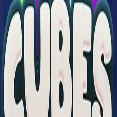
sebagai
situs slot
dapat bonus tanpa deposit yang
memberikan kemudahan akses bagi siapa saja yang ingin
mencoba keberuntungan. Keunggulan kami sebagai
situs gacor new member 100% terletak pada sistem
distribusi bonus yang otomatis dan transparan. Di
WAZETOTO, kami menghargai setiap member dengan
menyediakan link resmi yang selalu diperbarui,
memastikan Anda tetap terhubung dengan layanan kami
yang profesional selama 24 jam nonstop.
WAZETOTO Resmi: Situs Gacor New
Member 100% Dengan Sistem Aman
Keamanan data pribadi adalah prioritas utama di
WAZETOTO. Sebagai penyedia situs slot dapat bonus
tanpa deposit resmi, kami menerapkan protokol enkripsi
berlapis untuk melindungi privasi akun Anda. Bergabung