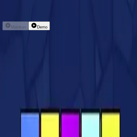
Daftar
Masuk
Mainkan
Demo
Cubes
hacksaw
kembali
WAZETOTO : Situs Gacor
New Member 100% Dan
Situs Slot Dapat Bonus
Tanpa Deposit
Selamat datang di
WAZETOTO
, platform hiburan digital
yang menghadirkan promosi eksklusif sebagai situs