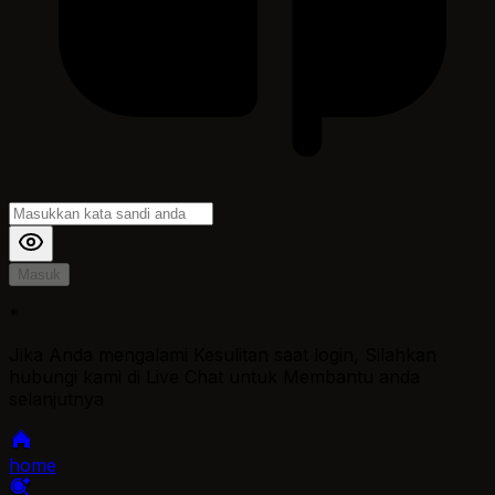
Masuk
*
Jika Anda mengalami Kesulitan saat login, Silahkan
hubungi kami di Live Chat untuk Membantu anda
selanjutnya
home