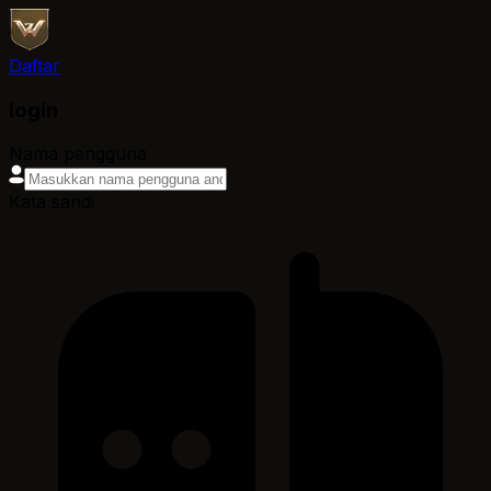
Daftar
login
Nama pengguna
Kata sandi