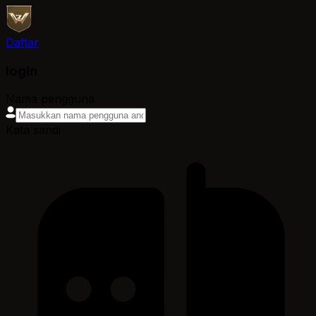
Daftar
login
Nama pengguna
Kata sandi