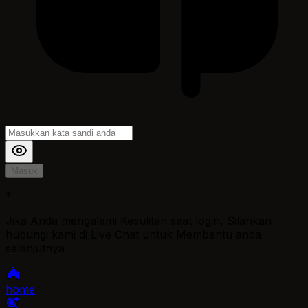
Masuk
*
Jika Anda mengalami Kesulitan saat login, Silahkan
hubungi kami di Live Chat untuk Membantu anda
selanjutnya
home