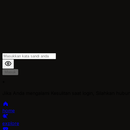
Masuk
*
Jika Anda mengalami Kesulitan saat login, Silahkan hubu
home
explore