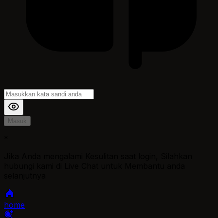
Masuk
*
Jika Anda mengalami Kesulitan saat login, Silahkan
hubungi kami di Live Chat untuk Membantu anda
selanjutnya
home