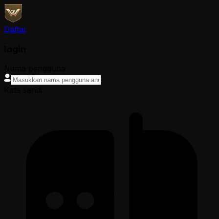
Daftar
login
Nama pengguna
Kata sandi