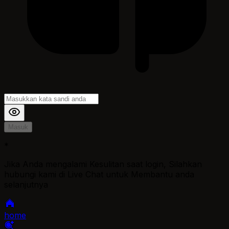
Masuk
*
Jika Anda mengalami Kesulitan saat login, Silahkan
hubungi kami di Live Chat untuk Membantu anda
selanjutnya
home