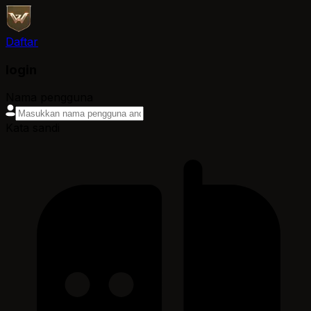
Daftar
login
Nama pengguna
Kata sandi