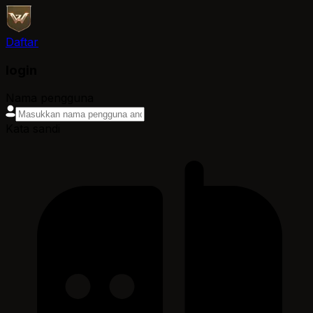
Daftar
login
Nama pengguna
Kata sandi