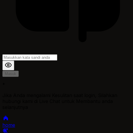
Masuk
*
Jika Anda mengalami Kesulitan saat login, Silahkan
hubungi kami di Live Chat untuk Membantu anda
selanjutnya
home