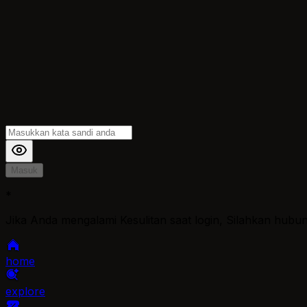
Masuk
*
Jika Anda mengalami Kesulitan saat login, Silahkan hubu
home
explore