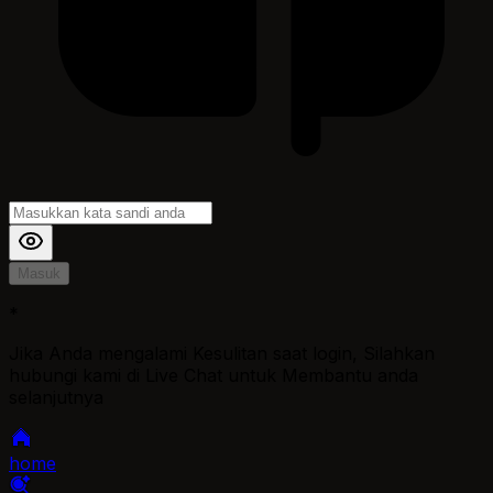
Masuk
*
Jika Anda mengalami Kesulitan saat login, Silahkan
hubungi kami di Live Chat untuk Membantu anda
selanjutnya
home