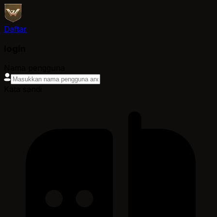
Daftar
login
Nama pengguna
Kata sandi