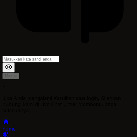
Masuk
*
Jika Anda mengalami Kesulitan saat login, Silahkan
hubungi kami di Live Chat untuk Membantu anda
selanjutnya
home