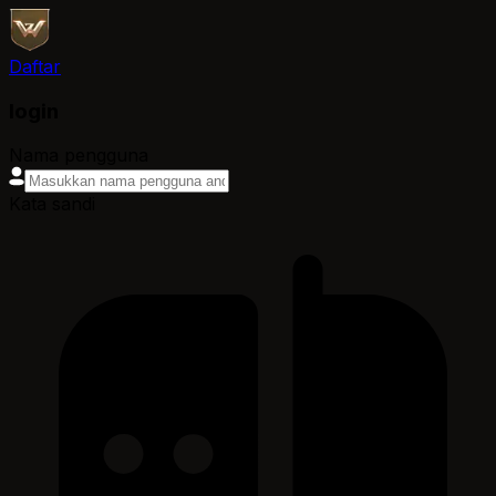
Daftar
login
Nama pengguna
Kata sandi