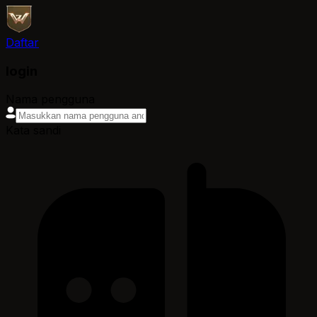
Daftar
login
Nama pengguna
Kata sandi