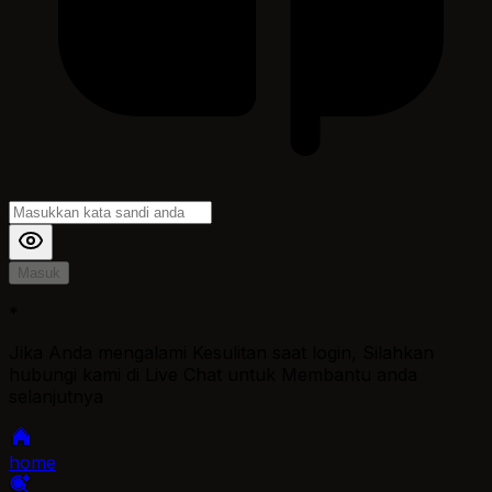
Masuk
*
Jika Anda mengalami Kesulitan saat login, Silahkan
hubungi kami di Live Chat untuk Membantu anda
selanjutnya
home