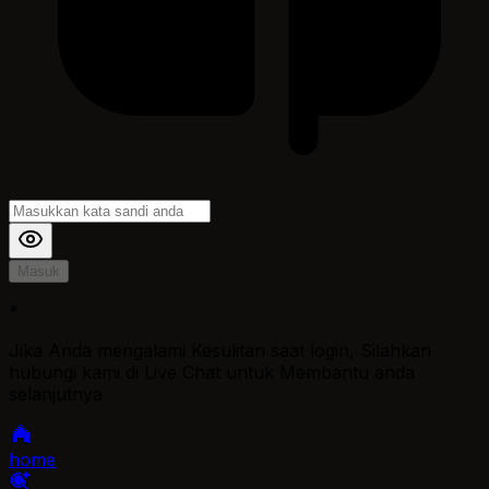
Masuk
*
Jika Anda mengalami Kesulitan saat login, Silahkan
hubungi kami di Live Chat untuk Membantu anda
selanjutnya
home