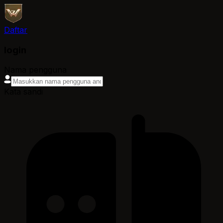
Daftar
login
Nama pengguna
Kata sandi