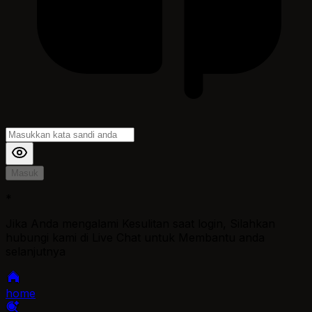
Masuk
*
Jika Anda mengalami Kesulitan saat login, Silahkan
hubungi kami di Live Chat untuk Membantu anda
selanjutnya
home