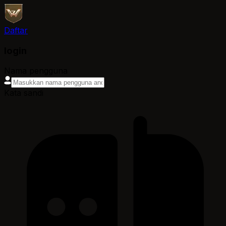
Daftar
login
Nama pengguna
Kata sandi