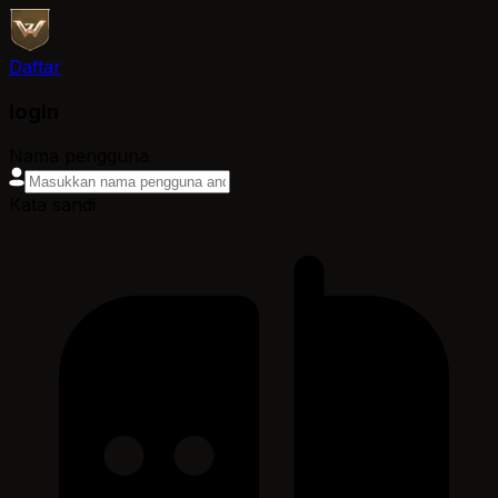
Daftar
login
Nama pengguna
Kata sandi