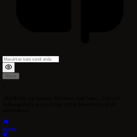
Masuk
*
Jika Anda mengalami Kesulitan saat login, Silahkan
hubungi kami di Live Chat untuk Membantu anda
selanjutnya
home