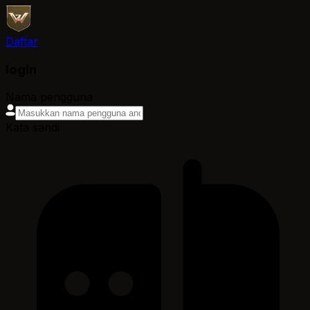
Daftar
login
Nama pengguna
Kata sandi