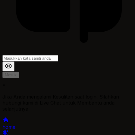
Masuk
*
Jika Anda mengalami Kesulitan saat login, Silahkan
hubungi kami di Live Chat untuk Membantu anda
selanjutnya
home