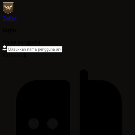
Daftar
login
Nama pengguna
Kata sandi