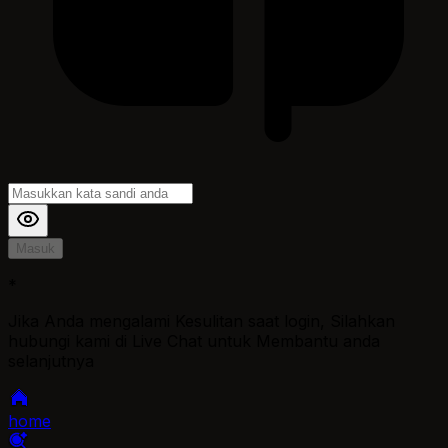
Masuk
*
Jika Anda mengalami Kesulitan saat login, Silahkan
hubungi kami di Live Chat untuk Membantu anda
selanjutnya
home