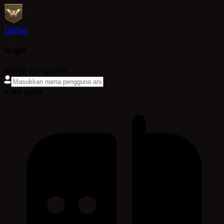
Daftar
login
Nama pengguna
Kata sandi