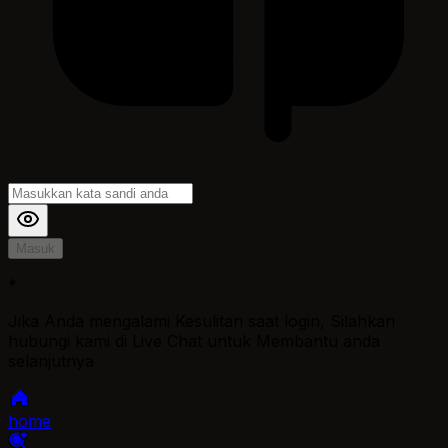
Masuk
*
Jika Anda mengalami Kesulitan saat login, Silahkan
hubungi kami di Live Chat untuk Membantu anda
selanjutnya
home