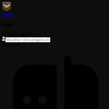
Daftar
login
Nama pengguna
Kata sandi