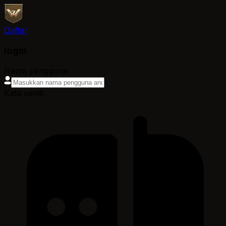
Daftar
login
Nama pengguna
Kata sandi