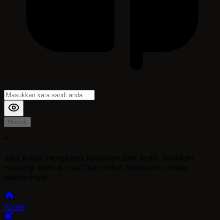
Masuk
*
Jika Anda mengalami Kesulitan saat login, Silahkan
hubungi kami di Live Chat untuk Membantu anda
selanjutnya
home