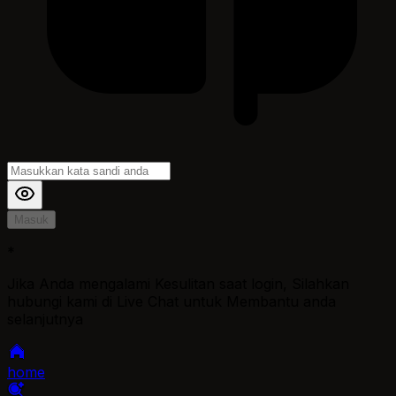
Masuk
*
Jika Anda mengalami Kesulitan saat login, Silahkan
hubungi kami di Live Chat untuk Membantu anda
selanjutnya
home