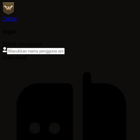
Daftar
login
Nama pengguna
Kata sandi