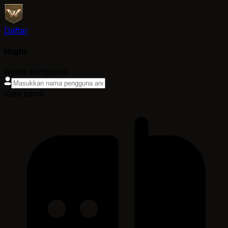
Daftar
login
Nama pengguna
Kata sandi