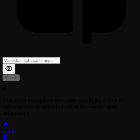
Masuk
*
Jika Anda mengalami Kesulitan saat login, Silahkan
hubungi kami di Live Chat untuk Membantu anda
selanjutnya
home