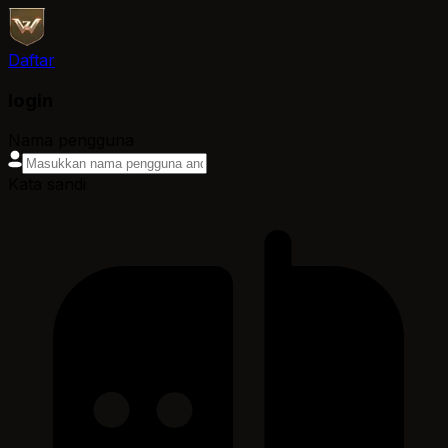
Daftar
login
Nama pengguna
Kata sandi