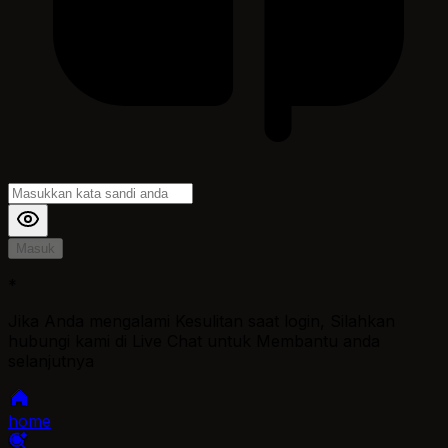
Masuk
*
Jika Anda mengalami Kesulitan saat login, Silahkan
hubungi kami di Live Chat untuk Membantu anda
selanjutnya
home