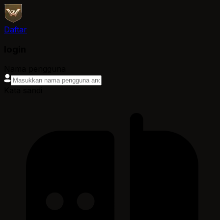
Daftar
login
Nama pengguna
Kata sandi