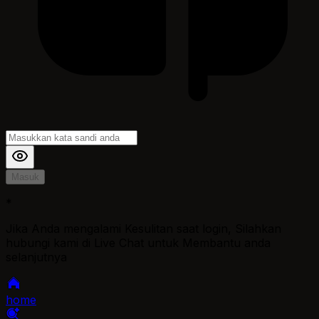
Masuk
*
Jika Anda mengalami Kesulitan saat login, Silahkan
hubungi kami di Live Chat untuk Membantu anda
selanjutnya
home